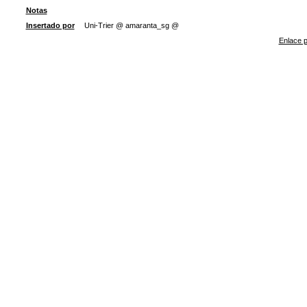
Notas
Insertado por
Uni-Trier @ amaranta_sg @
Enlace p