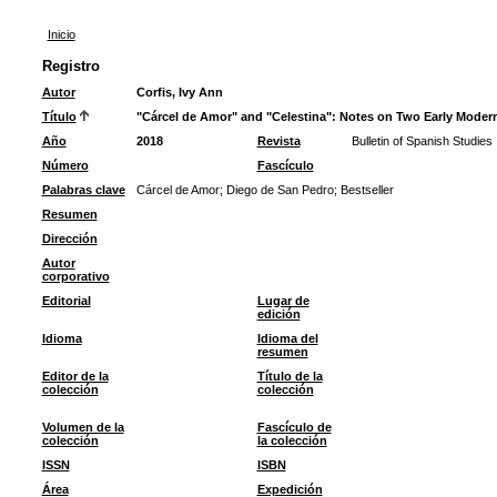
Inicio
Registro
Autor
Corfis, Ivy Ann
Título
"Cárcel de Amor" and "Celestina": Notes on Two Early Modern
Año
2018
Revista
Bulletin of Spanish Studies
Número
Fascículo
Palabras clave
Cárcel de Amor
;
Diego de San Pedro
;
Bestseller
Resumen
Dirección
Autor
corporativo
Editorial
Lugar de
edición
Idioma
Idioma del
resumen
Editor de la
Título de la
colección
colección
Volumen de la
Fascículo de
colección
la colección
ISSN
ISBN
Área
Expedición