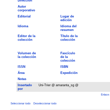
Dirección
Autor
corporativo
Editorial
Lugar de
edición
Idioma
Idioma del
resumen
Editor de la
Título de la
colección
colección
Volumen de
Fascículo
la colección
de la
colección
ISSN
ISBN
Área
Expedición
Notas
Insertado
Uni-Trier @ amaranta_sg @
por
Enlace 
Seleccionar todo
Deseleccionar todo