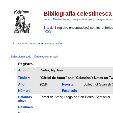
Bibliografía celestinesca
Inicio
|
Mostrar todo
|
Búsqueda simple
|
Búsqueda av
1–1 de 1 registro encontrado(s) con los criteri
(
RSS
):
Opciones de búsqueda y visualización
Seleccionar todo
Deseleccionar todo
Registro
Autor
Corfis, Ivy Ann
Título
"Cárcel de Amor" and "Celestina": Notes on Tw
Año
2018
Revista
Bulletin of Spanish 
Número
Fascículo
Palabras
Cárcel de Amor
;
Diego de San Pedro
;
Bestseller
clave
Resumen