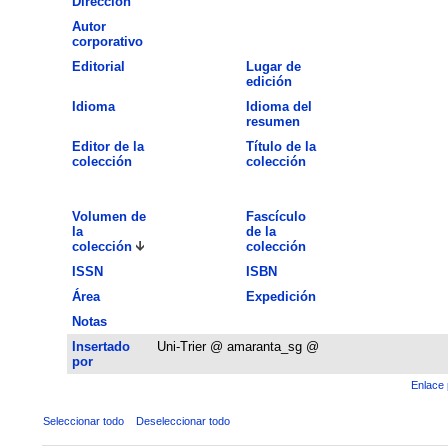
Dirección
Autor
corporativo
Editorial
Lugar de
edición
Idioma
Idioma del
resumen
Editor de la
Título de la
colección
colección
Volumen de
Fascículo
la
de la
colección
colección
ISSN
ISBN
Área
Expedición
Notas
Insertado
Uni-Trier @ amaranta_sg @
por
Enlace 
Seleccionar todo
Deseleccionar todo