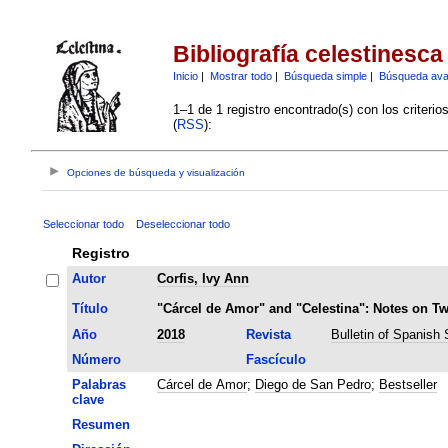
Bibliografía celestinesca
Inicio
|
Mostrar todo
|
Búsqueda simple
|
Búsqueda av
1–1 de 1 registro encontrado(s) con los criteri
(
RSS
):
Opciones de búsqueda y visualización
Seleccionar todo
Deseleccionar todo
Registro
Autor
Corfis, Ivy Ann
Título
"Cárcel de Amor" and "Celestina": Notes on Tw
Año
2018
Revista
Bulletin of Spanish 
Número
Fascículo
Palabras
Cárcel de Amor
;
Diego de San Pedro
;
Bestseller
clave
Resumen