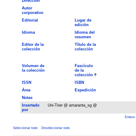
Dirección
Autor
corporativo
Editorial
Lugar de
edición
Idioma
Idioma del
resumen
Editor de la
Título de la
colección
colección
Volumen de
Fascículo
la colección
de la
colección
ISSN
ISBN
Área
Expedición
Notas
Insertado
Uni-Trier @ amaranta_sg @
por
Enlace 
Seleccionar todo
Deseleccionar todo