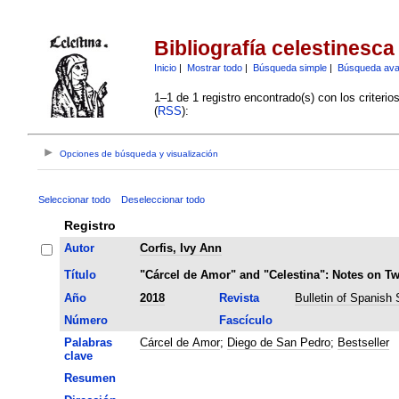
Bibliografía celestinesca
Inicio
|
Mostrar todo
|
Búsqueda simple
|
Búsqueda av
1–1 de 1 registro encontrado(s) con los criteri
(
RSS
):
Opciones de búsqueda y visualización
Seleccionar todo
Deseleccionar todo
Registro
Autor
Corfis, Ivy Ann
Título
"Cárcel de Amor" and "Celestina": Notes on Tw
Año
2018
Revista
Bulletin of Spanish 
Número
Fascículo
Palabras
Cárcel de Amor
;
Diego de San Pedro
;
Bestseller
clave
Resumen