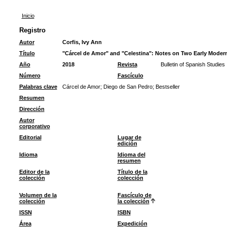
Inicio
Registro
Autor
Corfis, Ivy Ann
Título
"Cárcel de Amor" and "Celestina": Notes on Two Early Modern
Año
2018
Revista
Bulletin of Spanish Studies
Número
Fascículo
Palabras clave
Cárcel de Amor
;
Diego de San Pedro
;
Bestseller
Resumen
Dirección
Autor
corporativo
Editorial
Lugar de
edición
Idioma
Idioma del
resumen
Editor de la
Título de la
colección
colección
Volumen de la
Fascículo de
colección
la colección
ISSN
ISBN
Área
Expedición