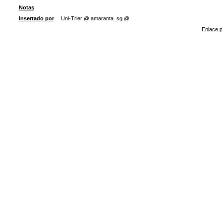
Notas
Insertado por
Uni-Trier @ amaranta_sg @
Enlace p