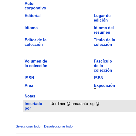
Autor
corporativo
Editorial
Lugar de
edición
Idioma
Idioma del
resumen
Editor de la
Título de la
colección
colección
Volumen de
Fascículo
la colección
de la
colección
ISSN
ISBN
Área
Expedición
Notas
Insertado
Uni-Trier @ amaranta_sg @
por
Seleccionar todo
Deseleccionar todo