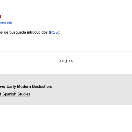
a
vanzada
ios de búsqueda introducidos (
RSS
):
<<
1
>>
Two Early Modern Bestsellers
of Spanish Studies