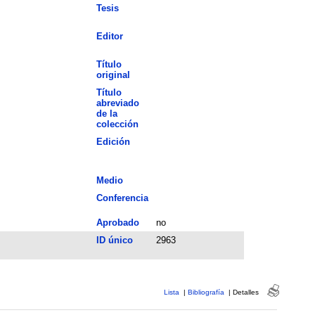
Tesis
Editor
Título
original
Título
abreviado
de la
colección
Edición
Medio
Conferencia
Aprobado
no
ID único
2963
Lista
|
Bibliografía
|
Detalles