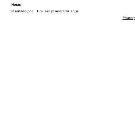
Notas
Insertado por
Uni-Trier @ amaranta_sg @
Enlace p