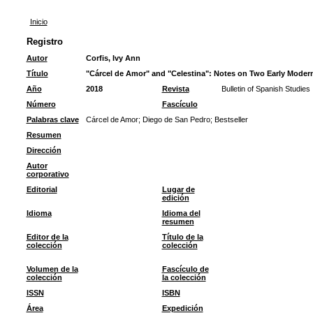
Inicio
Registro
Autor
Corfis, Ivy Ann
Título
"Cárcel de Amor" and "Celestina": Notes on Two Early Modern
Año
2018
Revista
Bulletin of Spanish Studies
Número
Fascículo
Palabras clave
Cárcel de Amor
;
Diego de San Pedro
;
Bestseller
Resumen
Dirección
Autor
corporativo
Editorial
Lugar de
edición
Idioma
Idioma del
resumen
Editor de la
Título de la
colección
colección
Volumen de la
Fascículo de
colección
la colección
ISSN
ISBN
Área
Expedición