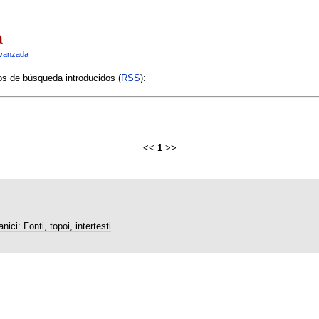
a
vanzada
ios de búsqueda introducidos (
RSS
):
<<
1
>>
nici: Fonti, topoi, intertesti