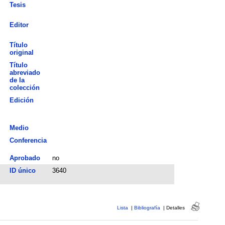
Tesis
Editor
Título
original
Título
abreviado
de la
colección
Edición
Medio
Conferencia
Aprobado
no
ID único
3640
Lista
|
Bibliografía
|
Detalles