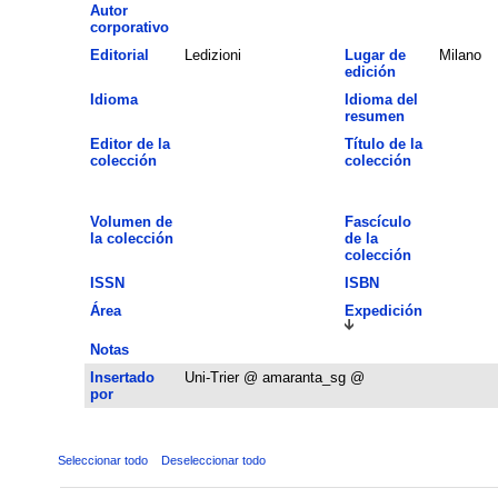
Autor
corporativo
Editorial
Ledizioni
Lugar de
Milano
edición
Idioma
Idioma del
resumen
Editor de la
Título de la
colección
colección
Volumen de
Fascículo
la colección
de la
colección
ISSN
ISBN
Área
Expedición
Notas
Insertado
Uni-Trier @ amaranta_sg @
por
Seleccionar todo
Deseleccionar todo