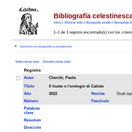
Bibliografía celestinesc
Inicio
|
Mostrar todo
|
Búsqueda simple
|
Búsqueda a
1–1 de 1 registro encontrado(s) con los criter
Opciones de búsqueda y visualización
Seleccionar todo
Deseleccionar todo
Registro
Autor
Cherchi, Paolo
Título
Il liuoto e l'orologio di Calisto
Año
2022
Revista
Studi ispa
Número
Fascículo
Palabras
clave
Resumen
Dirección