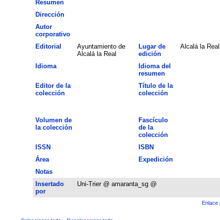
Resumen
Dirección
Autor
corporativo
Editorial
Ayuntamiento de
Lugar de
Alcalá la Real
Alcalá la Real
edición
Idioma
Idioma del
resumen
Editor de la
Título de la
colección
colección
Volumen de
Fascículo
la colección
de la
colección
ISSN
ISBN
Área
Expedición
Notas
Insertado
Uni-Trier @ amaranta_sg @
por
Enlace 