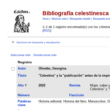
Bibliografía celestinesca
Inicio
|
Mostrar todo
|
Búsqueda simple
|
Búsqueda av
1–1 de 1 registro encontrado(s) con los criteri
(
RSS
):
Opciones de búsqueda y visualización
Seleccionar todo
Deseleccionar todo
Registro
Autor
Olivetto, Georgina
Título
"Celestina" y la "publicación" antes de la impr
Año
2022
Revista
Mujer, saber 
Celestina" y 
Número
Fascículo
Palabras
Historia editorial
;
Historia del libro
;
Manuscritos
;
D
clave