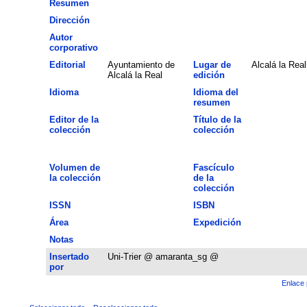
Resumen
Dirección
Autor
corporativo
Editorial
Ayuntamiento de
Lugar de
Alcalá la Real
Alcalá la Real
edición
Idioma
Idioma del
resumen
Editor de la
Título de la
colección
colección
Volumen de
Fascículo
la colección
de la
colección
ISSN
ISBN
Área
Expedición
Notas
Insertado
Uni-Trier @ amaranta_sg @
por
Enlace 