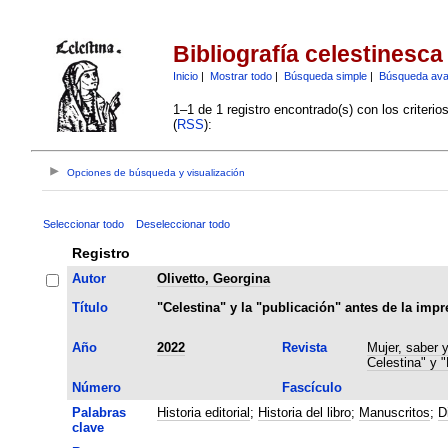
Bibliografía celestinesca
Inicio
|
Mostrar todo
|
Búsqueda simple
|
Búsqueda av
1–1 de 1 registro encontrado(s) con los criteri
(
RSS
):
Opciones de búsqueda y visualización
Seleccionar todo
Deseleccionar todo
Registro
Autor
Olivetto, Georgina
Título
"Celestina" y la "publicación" antes de la impr
Año
2022
Revista
Mujer, saber 
Celestina" y 
Número
Fascículo
Palabras
Historia editorial
;
Historia del libro
;
Manuscritos
;
D
clave