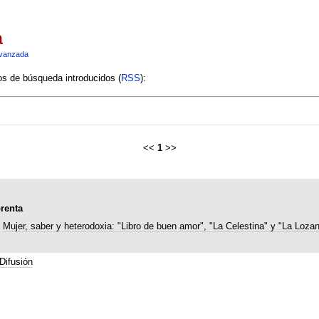
a
vanzada
ios de búsqueda introducidos (
RSS
):
<<
1
>>
prenta
Mujer, saber y heterodoxia: "Libro de buen amor", "La Celestina" y "La Loza
Difusión