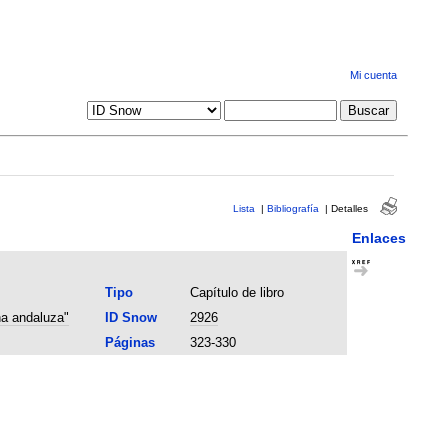
Mi cuenta
Lista
|
Bibliografía
|
Detalles
Enlaces
Tipo
Capítulo de libro
na andaluza"
ID Snow
2926
Páginas
323-330