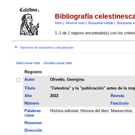
Bibliografía celestinesc
Inicio
|
Mostrar todo
|
Búsqueda simple
|
Búsqueda a
1–1 de 1 registro encontrado(s) con los criter
Opciones de búsqueda y visualización
Seleccionar todo
Deseleccionar todo
Registro
Autor
Olivetto, Georgina
Título
"Celestina" y la "publicación" antes de la im
Año
2022
Revista
Número
Fascículo
Palabras
Historia editorial
;
Historia del libro
;
Manuscritos
;
clave
Resumen
Dirección