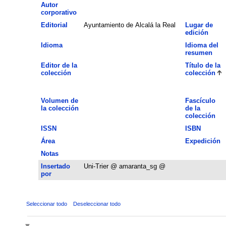
Autor
corporativo
Editorial
Ayuntamiento de Alcalá la Real
Lugar de
edición
Idioma
Idioma del
resumen
Editor de la
Título de la
colección
colección
Volumen de
Fascículo
la colección
de la
colección
ISSN
ISBN
Área
Expedición
Notas
Insertado
Uni-Trier @ amaranta_sg @
por
Seleccionar todo
Deseleccionar todo