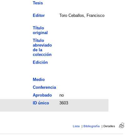
Tesis
Editor
Toro Ceballos, Francisco
Título
original
Título
abreviado
de la
colección
Edición
Medio
Conferencia
Aprobado
no
ID único
3603
Lista
|
Bibliografía
|
Detalles