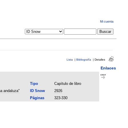
Mi cuenta
Lista
|
Bibliografía
|
Detalles
Enlaces
Tipo
Capítulo de libro
na andaluza"
ID Snow
2926
Páginas
323-330