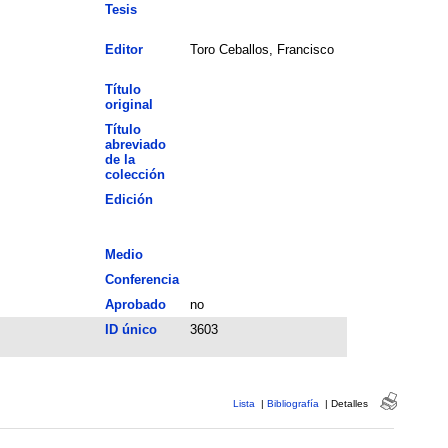
Tesis
Editor
Toro Ceballos, Francisco
Título
original
Título
abreviado
de la
colección
Edición
Medio
Conferencia
Aprobado
no
ID único
3603
Lista
|
Bibliografía
|
Detalles