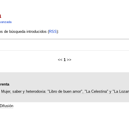
a
vanzada
ios de búsqueda introducidos (
RSS
):
<<
1
>>
prenta
Mujer, saber y heterodoxia: "Libro de buen amor", "La Celestina" y "La Loza
Difusión