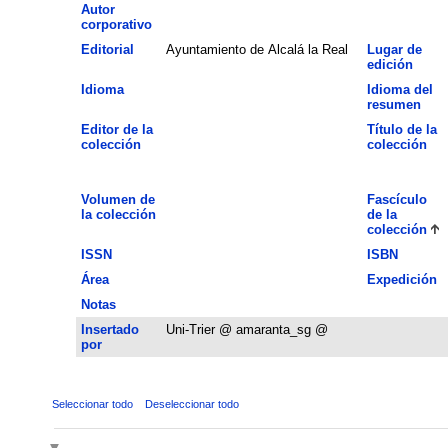
Autor
corporativo
Editorial
Ayuntamiento de Alcalá la Real
Lugar de
edición
Idioma
Idioma del
resumen
Editor de la
Título de la
colección
colección
Volumen de
Fascículo
la colección
de la
colección
ISSN
ISBN
Área
Expedición
Notas
Insertado
Uni-Trier @ amaranta_sg @
por
Seleccionar todo
Deseleccionar todo