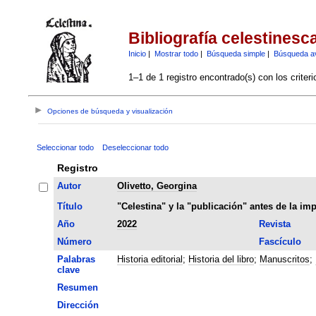
Bibliografía celestinesc
Inicio
|
Mostrar todo
|
Búsqueda simple
|
Búsqueda a
1–1 de 1 registro encontrado(s) con los criter
Opciones de búsqueda y visualización
Seleccionar todo
Deseleccionar todo
Registro
Autor
Olivetto, Georgina
Título
"Celestina" y la "publicación" antes de la im
Año
2022
Revista
Número
Fascículo
Palabras
Historia editorial
;
Historia del libro
;
Manuscritos
;
clave
Resumen
Dirección