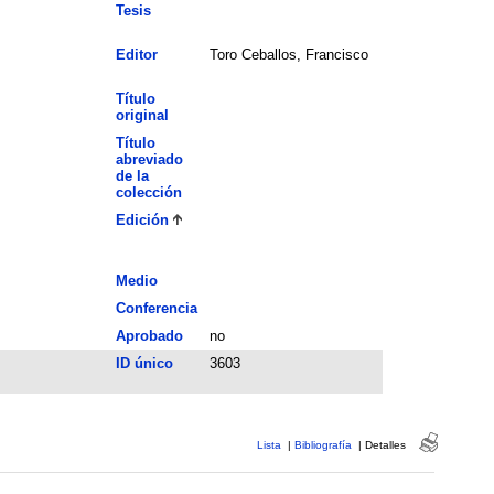
Tesis
Editor
Toro Ceballos, Francisco
Título
original
Título
abreviado
de la
colección
Edición
Medio
Conferencia
Aprobado
no
ID único
3603
Lista
|
Bibliografía
|
Detalles