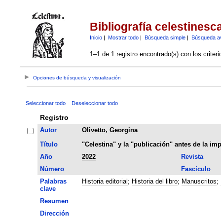
Bibliografía celestinesc
Inicio
|
Mostrar todo
|
Búsqueda simple
|
Búsqueda a
1–1 de 1 registro encontrado(s) con los criter
Opciones de búsqueda y visualización
Seleccionar todo
Deseleccionar todo
Registro
Autor
Olivetto, Georgina
Título
"Celestina" y la "publicación" antes de la im
Año
2022
Revista
Número
Fascículo
Palabras
Historia editorial
;
Historia del libro
;
Manuscritos
;
clave
Resumen
Dirección