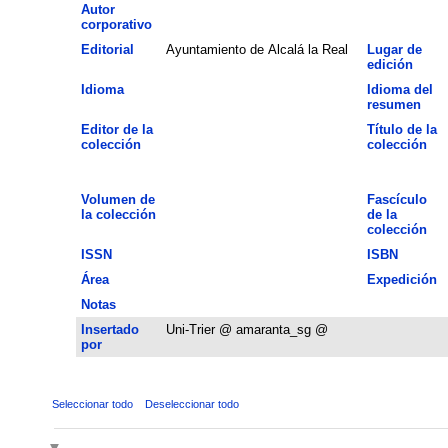
Autor
corporativo
Editorial
Ayuntamiento de Alcalá la Real
Lugar de
edición
Idioma
Idioma del
resumen
Editor de la
Título de la
colección
colección
Volumen de
Fascículo
la colección
de la
colección
ISSN
ISBN
Área
Expedición
Notas
Insertado
Uni-Trier @ amaranta_sg @
por
Seleccionar todo
Deseleccionar todo