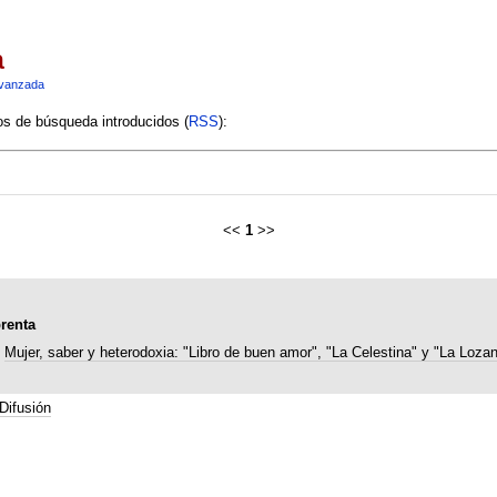
a
vanzada
ios de búsqueda introducidos (
RSS
):
<<
1
>>
prenta
Mujer, saber y heterodoxia: "Libro de buen amor", "La Celestina" y "La Loza
Difusión