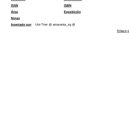
ISSN
ISBN
Área
Expedición
Notas
Insertado por
Uni-Trier @ amaranta_sg @
Enlace p