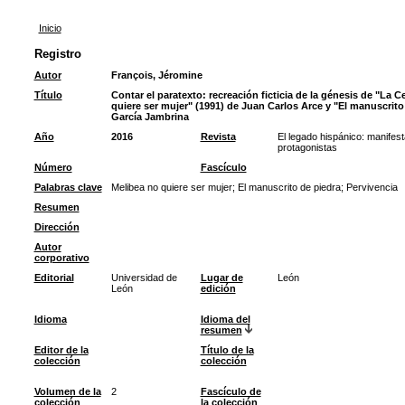
Inicio
Registro
Autor
François, Jéromine
Título
Contar el paratexto: recreación ficticia de la génesis de "La C
quiere ser mujer" (1991) de Juan Carlos Arce y "El manuscrito
García Jambrina
Año
2016
Revista
El legado hispánico: manifest
protagonistas
Número
Fascículo
Palabras clave
Melibea no quiere ser mujer
;
El manuscrito de piedra
;
Pervivencia
Resumen
Dirección
Autor
corporativo
Editorial
Universidad de
Lugar de
León
León
edición
Idioma
Idioma del
resumen
Editor de la
Título de la
colección
colección
Volumen de la
2
Fascículo de
colección
la colección