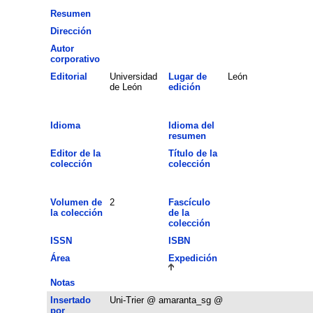
Resumen
Dirección
Autor
corporativo
Editorial
Universidad
Lugar de
León
de León
edición
Idioma
Idioma del
resumen
Editor de la
Título de la
colección
colección
Volumen de
2
Fascículo
la colección
de la
colección
ISSN
ISBN
Área
Expedición
Notas
Insertado
Uni-Trier @ amaranta_sg @
por