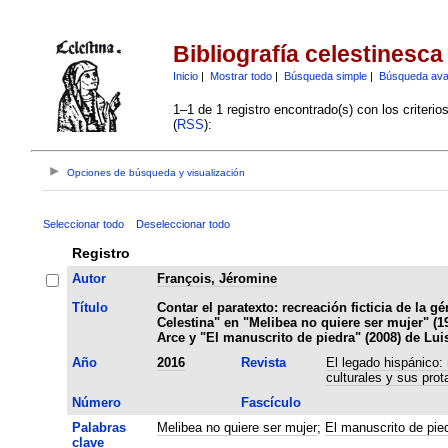
Bibliografía celestinesca
Inicio
|
Mostrar todo
|
Búsqueda simple
|
Búsqueda av
1–1 de 1 registro encontrado(s) con los criteri
(
RSS
):
Opciones de búsqueda y visualización
Seleccionar todo
Deseleccionar todo
Registro
Autor
François, Jéromine
Título
Contar el paratexto: recreación ficticia de la g
Celestina" en "Melibea no quiere ser mujer" (1
Arce y "El manuscrito de piedra" (2008) de Lu
Año
2016
Revista
El legado hispánico:
culturales y sus prot
Número
Fascículo
Palabras
Melibea no quiere ser mujer
;
El manuscrito de pie
clave