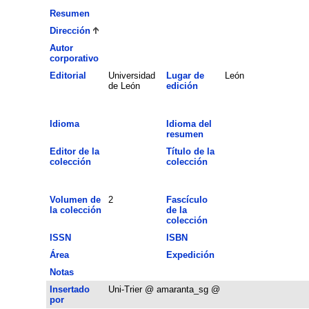
Resumen
Dirección
Autor
corporativo
Editorial
Universidad
Lugar de
León
de León
edición
Idioma
Idioma del
resumen
Editor de la
Título de la
colección
colección
Volumen de
2
Fascículo
la colección
de la
colección
ISSN
ISBN
Área
Expedición
Notas
Insertado
Uni-Trier @ amaranta_sg @
por