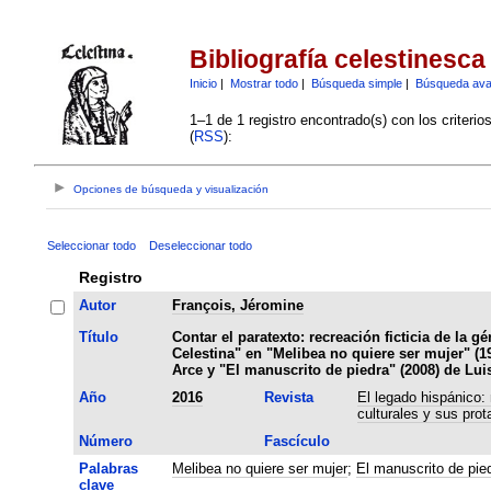
Bibliografía celestinesca
Inicio
|
Mostrar todo
|
Búsqueda simple
|
Búsqueda av
1–1 de 1 registro encontrado(s) con los criteri
(
RSS
):
Opciones de búsqueda y visualización
Seleccionar todo
Deseleccionar todo
Registro
Autor
François, Jéromine
Título
Contar el paratexto: recreación ficticia de la g
Celestina" en "Melibea no quiere ser mujer" (1
Arce y "El manuscrito de piedra" (2008) de Lu
Año
2016
Revista
El legado hispánico:
culturales y sus prot
Número
Fascículo
Palabras
Melibea no quiere ser mujer
;
El manuscrito de pie
clave