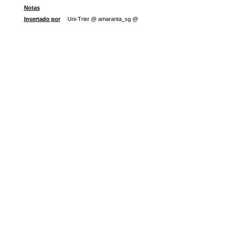
Notas
Insertado por
Uni-Trier @ amaranta_sg @