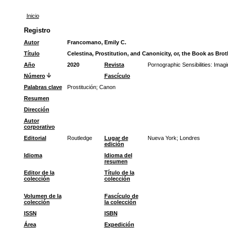
Inicio
Registro
Autor
Francomano, Emily C.
Título
Celestina, Prostitution, and Canonicity, or, the Book as Brot
Año
2020
Revista
Pornographic Sensibilities: Imag
Número
Fascículo
Palabras clave
Prostitución
;
Canon
Resumen
Dirección
Autor
corporativo
Editorial
Routledge
Lugar de
Nueva York; Londres
edición
Idioma
Idioma del
resumen
Editor de la
Título de la
colección
colección
Volumen de la
Fascículo de
colección
la colección
ISSN
ISBN
Área
Expedición