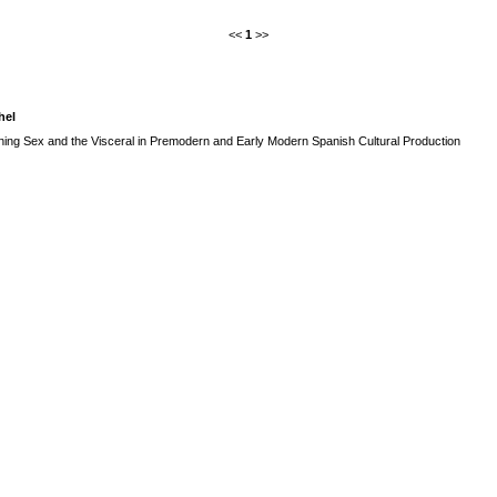
<<
1
>>
hel
ining Sex and the Visceral in Premodern and Early Modern Spanish Cultural Production