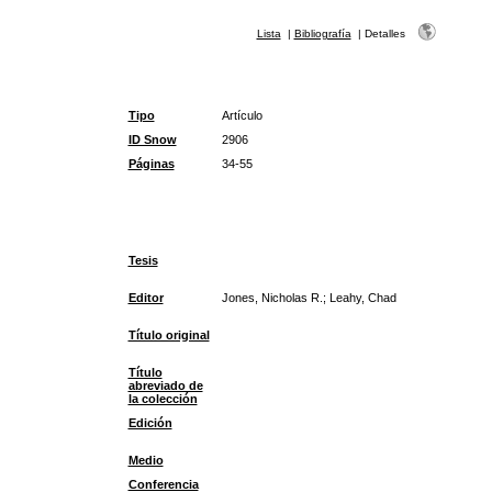
Lista
|
Bibliografía
|
Detalles
Tipo
Artículo
ID Snow
2906
Páginas
34-55
Tesis
Editor
Jones, Nicholas R.; Leahy, Chad
Título original
Título
abreviado de
la colección
Edición
Medio
Conferencia