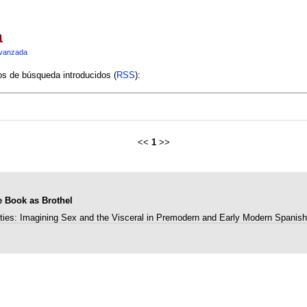
a
vanzada
ios de búsqueda introducidos (
RSS
):
<<
1
>>
he Book as Brothel
ities: Imagining Sex and the Visceral in Premodern and Early Modern Spanish 