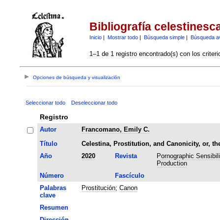
Bibliografía celestinesc
Inicio
|
Mostrar todo
|
Búsqueda simple
|
Búsqueda a
1–1 de 1 registro encontrado(s) con los criter
Opciones de búsqueda y visualización
Seleccionar todo
Deseleccionar todo
Registro
Autor
Francomano, Emily C.
Título
Celestina, Prostitution, and Canonicity, or, t
Año
2020
Revista
Pornographic Sensibil
Production
Número
Fascículo
Palabras
Prostitución
;
Canon
clave
Resumen
Dirección