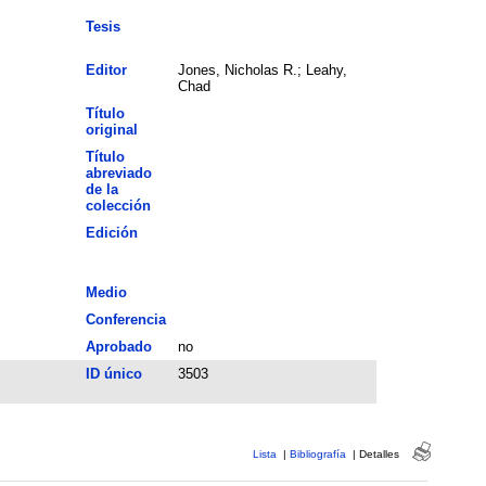
Tesis
Editor
Jones, Nicholas R.; Leahy,
Chad
Título
original
Título
abreviado
de la
colección
Edición
Medio
Conferencia
Aprobado
no
ID único
3503
Lista
|
Bibliografía
|
Detalles