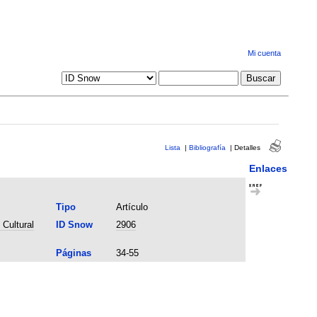
Mi cuenta
Lista
|
Bibliografía
|
Detalles
Enlaces
Tipo
Artículo
Cultural
ID Snow
2906
Páginas
34-55