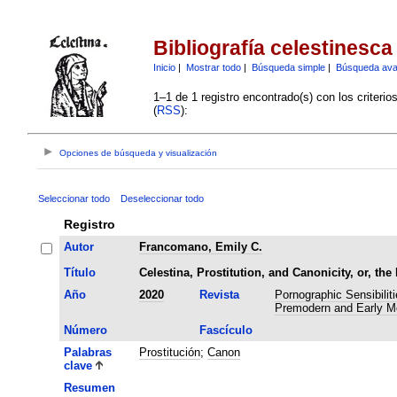
Bibliografía celestinesca
Inicio
|
Mostrar todo
|
Búsqueda simple
|
Búsqueda av
1–1 de 1 registro encontrado(s) con los criteri
(
RSS
):
Opciones de búsqueda y visualización
Seleccionar todo
Deseleccionar todo
Registro
Autor
Francomano, Emily C.
Título
Celestina, Prostitution, and Canonicity, or, the
Año
2020
Revista
Pornographic Sensibilit
Premodern and Early Mo
Número
Fascículo
Palabras
Prostitución
;
Canon
clave
Resumen