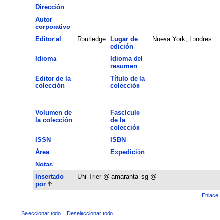
Dirección
Autor
corporativo
Editorial
Routledge
Lugar de
Nueva York; Londres
edición
Idioma
Idioma del
resumen
Editor de la
Título de la
colección
colección
Volumen de
Fascículo
la colección
de la
colección
ISSN
ISBN
Área
Expedición
Notas
Insertado
Uni-Trier @ amaranta_sg @
por
Enlace 
Seleccionar todo
Deseleccionar todo