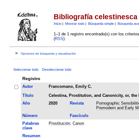
Bibliografía celestinesca
Inicio
|
Mostrar todo
|
Búsqueda simple
|
Búsqueda av
1–1 de 1 registro encontrado(s) con los criteri
(
RSS
):
Opciones de búsqueda y visualización
Seleccionar todo
Deseleccionar todo
Registro
Autor
Francomano, Emily C.
Título
Celestina, Prostitution, and Canonicity, or, the
Año
2020
Revista
Pornographic Sensibilit
Premodern and Early Mo
Número
Fascículo
Palabras
Prostitución
;
Canon
clave
Resumen