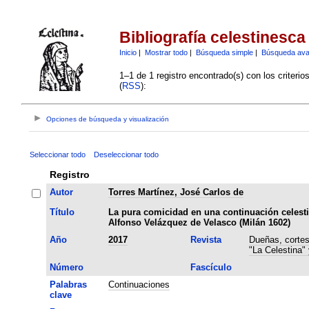
Bibliografía celestinesca
Inicio
|
Mostrar todo
|
Búsqueda simple
|
Búsqueda av
1–1 de 1 registro encontrado(s) con los criteri
(
RSS
):
Opciones de búsqueda y visualización
Seleccionar todo
Deseleccionar todo
Registro
Autor
Torres Martínez, José Carlos de
Título
La pura comicidad en una continuación celesti
Alfonso Velázquez de Velasco (Milán 1602)
Año
2017
Revista
Dueñas, cortes
"La Celestina"
Número
Fascículo
Palabras
Continuaciones
clave