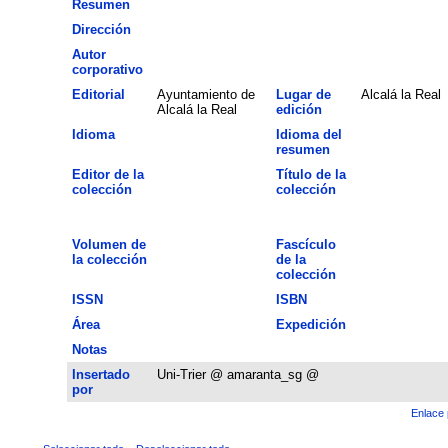
Resumen
Dirección
Autor
corporativo
Editorial
Ayuntamiento de
Lugar de
Alcalá la Real
Alcalá la Real
edición
Idioma
Idioma del
resumen
Editor de la
Título de la
colección
colección
Volumen de
Fascículo
la colección
de la
colección
ISSN
ISBN
Área
Expedición
Notas
Insertado
Uni-Trier @ amaranta_sg @
por
Enlace 