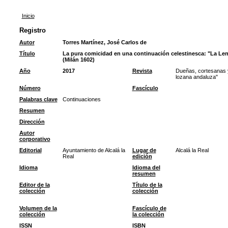
Inicio
Registro
Autor
Torres Martínez, José Carlos de
Título
La pura comicidad en una continuación celestinesca: "La Len
(Milán 1602)
Año
2017
Revista
Dueñas, cortesanas y
lozana andaluza"
Número
Fascículo
Palabras clave
Continuaciones
Resumen
Dirección
Autor
corporativo
Editorial
Ayuntamiento de Alcalá la
Lugar de
Alcalá la Real
Real
edición
Idioma
Idioma del
resumen
Editor de la
Título de la
colección
colección
Volumen de la
Fascículo de
colección
la colección
ISSN
ISBN