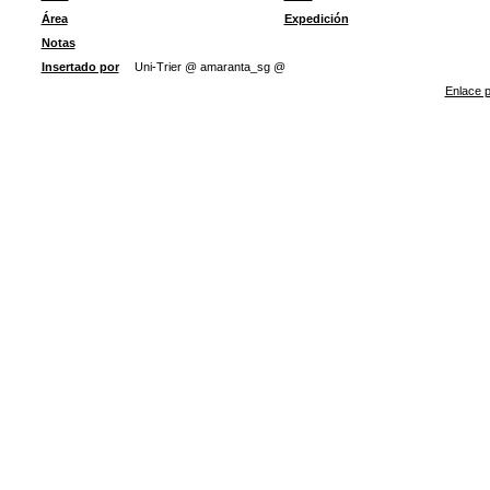
Área
Expedición
Notas
Insertado por
Uni-Trier @ amaranta_sg @
Enlace p