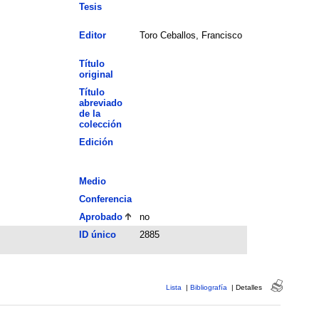
Tesis
Editor
Toro Ceballos, Francisco
Título
original
Título
abreviado
de la
colección
Edición
Medio
Conferencia
Aprobado
no
ID único
2885
Lista
|
Bibliografía
|
Detalles