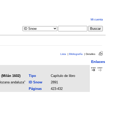
Mi cuenta
Lista
|
Bibliografía
|
Detalles
Enlaces
 (Milán 1602)
Tipo
Capítulo de libro
 lozana andaluza"
ID Snow
2891
Páginas
423-432