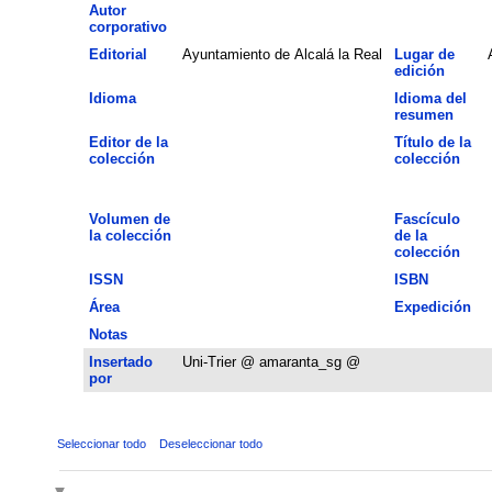
Autor
corporativo
Editorial
Ayuntamiento de Alcalá la Real
Lugar de
edición
Idioma
Idioma del
resumen
Editor de la
Título de la
colección
colección
Volumen de
Fascículo
la colección
de la
colección
ISSN
ISBN
Área
Expedición
Notas
Insertado
Uni-Trier @ amaranta_sg @
por
Seleccionar todo
Deseleccionar todo