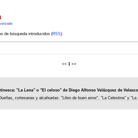
a
vanzada
ios de búsqueda introducidos (
RSS
):
<<
1
>>
tinesca: "La Lena" o "El celoso" de Diego Alfonso Velázquez de Velasco
Dueñas, cortesanas y alcahuetas: "Libro de buen amor", "La Celestina" y "La