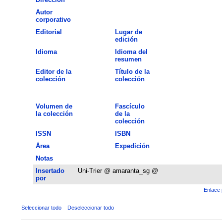
Autor
corporativo
Editorial
Lugar de
edición
Idioma
Idioma del
resumen
Editor de la
Título de la
colección
colección
Volumen de
Fascículo
la colección
de la
colección
ISSN
ISBN
Área
Expedición
Notas
Insertado
Uni-Trier @ amaranta_sg @
por
Enlace 
Seleccionar todo
Deseleccionar todo