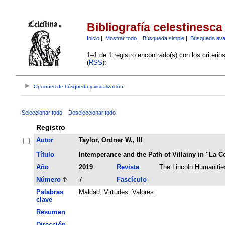
Bibliografía celestinesca
Inicio
|
Mostrar todo
|
Búsqueda simple
|
Búsqueda av
1–1 de 1 registro encontrado(s) con los criteri
(
RSS
):
Opciones de búsqueda y visualización
Seleccionar todo
Deseleccionar todo
Registro
Autor
Taylor, Ordner W., III
Título
Intemperance and the Path of Villainy in "La Ce
Año
2019
Revista
The Lincoln Humanitie
Número
7
Fascículo
Palabras
Maldad
;
Virtudes
;
Valores
clave
Resumen
Dirección