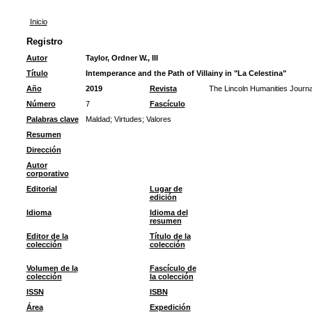
Inicio
Registro
Autor
Taylor, Ordner W., III
Título
Intemperance and the Path of Villainy in "La Celestina"
Año
2019
Revista
The Lincoln Humanities Journa
Número
7
Fascículo
Palabras clave
Maldad
;
Virtudes
;
Valores
Resumen
Dirección
Autor
corporativo
Editorial
Lugar de
edición
Idioma
Idioma del
resumen
Editor de la
Título de la
colección
colección
Volumen de la
Fascículo de
colección
la colección
ISSN
ISBN
Área
Expedición