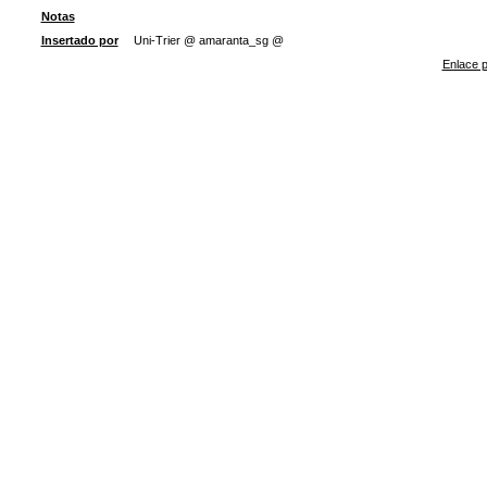
Notas
Insertado por
Uni-Trier @ amaranta_sg @
Enlace p