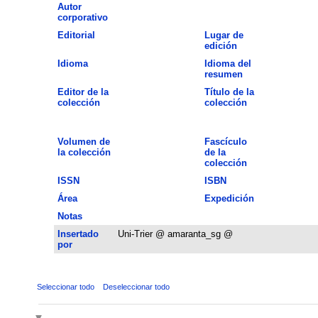
Autor
corporativo
Editorial
Lugar de
edición
Idioma
Idioma del
resumen
Editor de la
Título de la
colección
colección
Volumen de
Fascículo
la colección
de la
colección
ISSN
ISBN
Área
Expedición
Notas
Insertado
Uni-Trier @ amaranta_sg @
por
Seleccionar todo
Deseleccionar todo