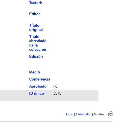
Tesis
Editor
Título
original
Título
abreviado
de la
colección
Edición
Medio
Conferencia
Aprobado
no
ID único
3575
Lista
|
Bibliografía
|
Detalles