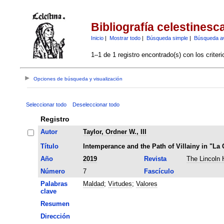
Bibliografía celestinesc
Inicio
|
Mostrar todo
|
Búsqueda simple
|
Búsqueda a
1–1 de 1 registro encontrado(s) con los criter
Opciones de búsqueda y visualización
Seleccionar todo
Deseleccionar todo
Registro
Autor
Taylor, Ordner W., III
Título
Intemperance and the Path of Villainy in "La 
Año
2019
Revista
The Lincoln 
Número
7
Fascículo
Palabras
Maldad
;
Virtudes
;
Valores
clave
Resumen
Dirección