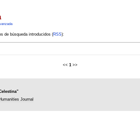
a
vanzada
ios de búsqueda introducidos (
RSS
):
<<
1
>>
Celestina"
Humanities Journal