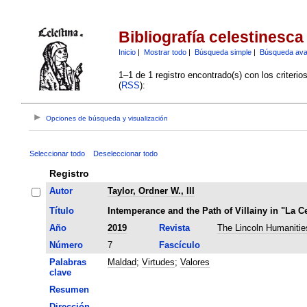
Bibliografía celestinesca
Inicio
|
Mostrar todo
|
Búsqueda simple
|
Búsqueda av
1–1 de 1 registro encontrado(s) con los criteri
(
RSS
):
Opciones de búsqueda y visualización
Seleccionar todo
Deseleccionar todo
Registro
Autor
Taylor, Ordner W., III
Título
Intemperance and the Path of Villainy in "La Ce
Año
2019
Revista
The Lincoln Humanitie
Número
7
Fascículo
Palabras
Maldad
;
Virtudes
;
Valores
clave
Resumen
Dirección