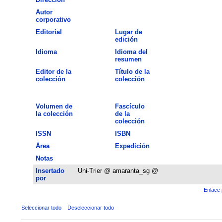
Autor
corporativo
Editorial
Lugar de
edición
Idioma
Idioma del
resumen
Editor de la
Título de la
colección
colección
Volumen de
Fascículo
la colección
de la
colección
ISSN
ISBN
Área
Expedición
Notas
Insertado
Uni-Trier @ amaranta_sg @
por
Enlace 
Seleccionar todo
Deseleccionar todo