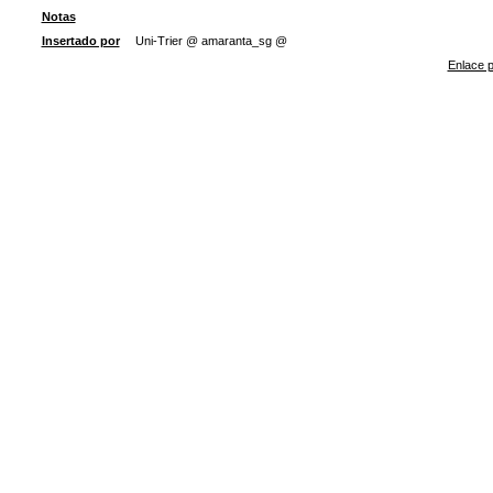
Notas
Insertado por
Uni-Trier @ amaranta_sg @
Enlace p