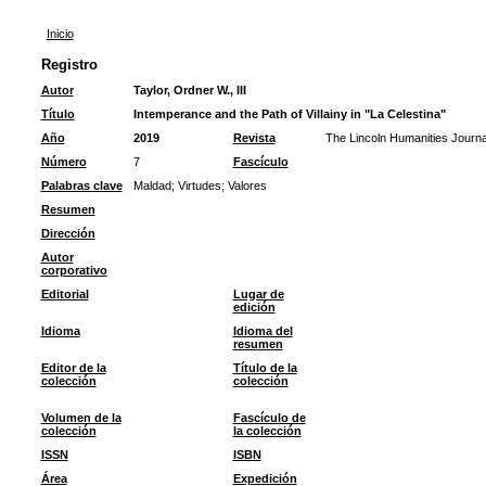
Inicio
Registro
Autor
Taylor, Ordner W., III
Título
Intemperance and the Path of Villainy in "La Celestina"
Año
2019
Revista
The Lincoln Humanities Journa
Número
7
Fascículo
Palabras clave
Maldad
;
Virtudes
;
Valores
Resumen
Dirección
Autor
corporativo
Editorial
Lugar de
edición
Idioma
Idioma del
resumen
Editor de la
Título de la
colección
colección
Volumen de la
Fascículo de
colección
la colección
ISSN
ISBN
Área
Expedición