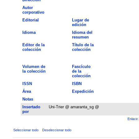
Autor
corporativo
Editorial
Lugar de
edición
Idioma
Idioma del
resumen
Editor de la
Título de la
colección
colección
Volumen de
Fascículo
la colección
de la
colección
ISSN
ISBN
Área
Expedición
Notas
Insertado
Uni-Trier @ amaranta_sg @
por
Enlace 
Seleccionar todo
Deseleccionar todo