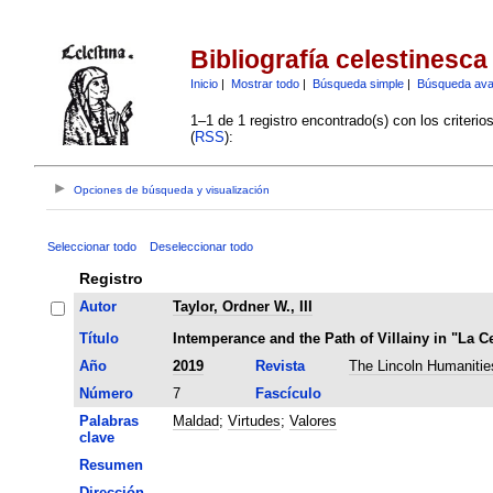
Bibliografía celestinesca
Inicio
|
Mostrar todo
|
Búsqueda simple
|
Búsqueda av
1–1 de 1 registro encontrado(s) con los criteri
(
RSS
):
Opciones de búsqueda y visualización
Seleccionar todo
Deseleccionar todo
Registro
Autor
Taylor, Ordner W., III
Título
Intemperance and the Path of Villainy in "La Ce
Año
2019
Revista
The Lincoln Humanitie
Número
7
Fascículo
Palabras
Maldad
;
Virtudes
;
Valores
clave
Resumen
Dirección