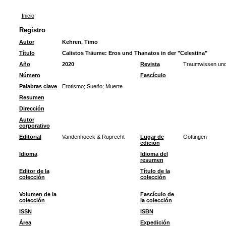
Inicio
Registro
Autor
Kehren, Timo
Título
Calistos Träume: Eros und Thanatos in der "Celestina"
Año
2020
Revista
Traumwissen und
Número
Fascículo
Palabras clave
Erotismo
;
Sueño
;
Muerte
Resumen
Dirección
Autor
corporativo
Editorial
Vandenhoeck & Ruprecht
Lugar de
Göttingen
edición
Idioma
Idioma del
resumen
Editor de la
Título de la
colección
colección
Volumen de la
Fascículo de
colección
la colección
ISSN
ISBN
Área
Expedición