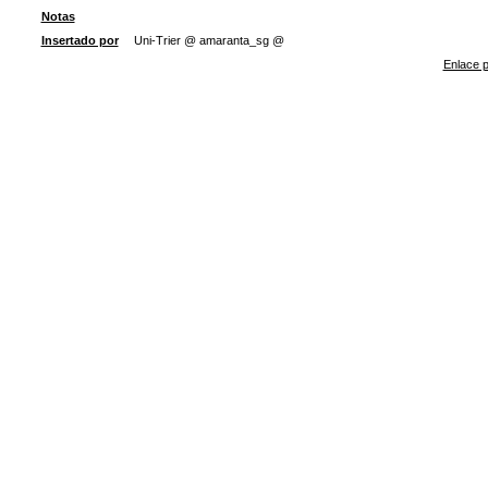
Notas
Insertado por
Uni-Trier @ amaranta_sg @
Enlace p