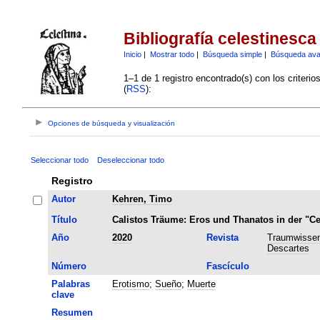
Bibliografía celestinesca
Inicio
|
Mostrar todo
|
Búsqueda simple
|
Búsqueda av
1–1 de 1 registro encontrado(s) con los criteri
(
RSS
):
Opciones de búsqueda y visualización
Seleccionar todo
Deseleccionar todo
Registro
Autor
Kehren, Timo
Título
Calistos Träume: Eros und Thanatos in der "Ce
Año
2020
Revista
Traumwissen
Descartes
Número
Fascículo
Palabras
Erotismo
;
Sueño
;
Muerte
clave
Resumen