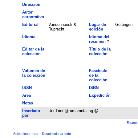
Dirección
Autor
corporativo
Editorial
Vandenhoeck &
Lugar de
Göttingen
Ruprecht
edición
Idioma
Idioma del
resumen
Editor de la
Título de la
colección
colección
Volumen de
Fascículo
la colección
de la
colección
ISSN
ISBN
Área
Expedición
Notas
Insertado
Uni-Trier @ amaranta_sg @
por
Enlace 
Seleccionar todo
Deseleccionar todo