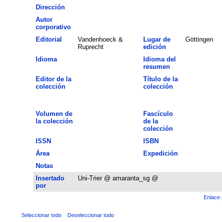
Dirección
Autor
corporativo
Editorial
Vandenhoeck &
Lugar de
Göttingen
Ruprecht
edición
Idioma
Idioma del
resumen
Editor de la
Título de la
colección
colección
Volumen de
Fascículo
la colección
de la
colección
ISSN
ISBN
Área
Expedición
Notas
Insertado
Uni-Trier @ amaranta_sg @
por
Enlace 
Seleccionar todo
Deseleccionar todo