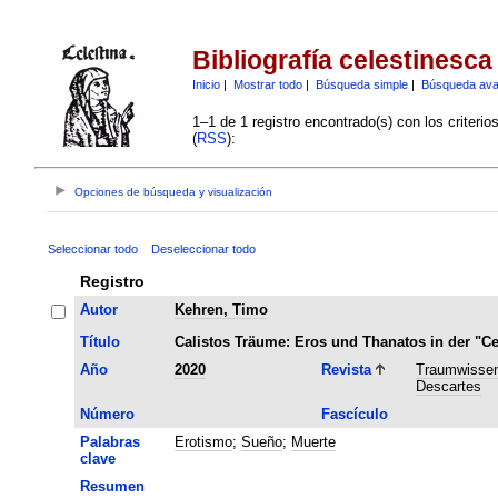
Bibliografía celestinesca
Inicio
|
Mostrar todo
|
Búsqueda simple
|
Búsqueda av
1–1 de 1 registro encontrado(s) con los criteri
(
RSS
):
Opciones de búsqueda y visualización
Seleccionar todo
Deseleccionar todo
Registro
Autor
Kehren, Timo
Título
Calistos Träume: Eros und Thanatos in der "Ce
Año
2020
Revista
Traumwissen
Descartes
Número
Fascículo
Palabras
Erotismo
;
Sueño
;
Muerte
clave
Resumen