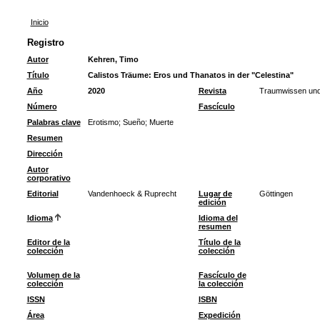
Inicio
Registro
Autor
Kehren, Timo
Título
Calistos Träume: Eros und Thanatos in der "Celestina"
Año
2020
Revista
Traumwissen und
Número
Fascículo
Palabras clave
Erotismo
;
Sueño
;
Muerte
Resumen
Dirección
Autor
corporativo
Editorial
Vandenhoeck & Ruprecht
Lugar de
Göttingen
edición
Idioma
Idioma del
resumen
Editor de la
Título de la
colección
colección
Volumen de la
Fascículo de
colección
la colección
ISSN
ISBN
Área
Expedición