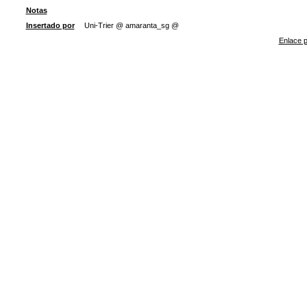
Notas
Insertado por
Uni-Trier @ amaranta_sg @
Enlace p