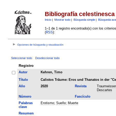
Bibliografía celestinesca
Inicio
|
Mostrar todo
|
Búsqueda simple
|
Búsqueda av
1–1 de 1 registro encontrado(s) con los criteri
(
RSS
):
Opciones de búsqueda y visualización
Seleccionar todo
Deseleccionar todo
Registro
Autor
Kehren, Timo
Título
Calistos Träume: Eros und Thanatos in der "Ce
Año
2020
Revista
Traumwissen
Descartes
Número
Fascículo
Palabras
Erotismo
;
Sueño
;
Muerte
clave
Resumen