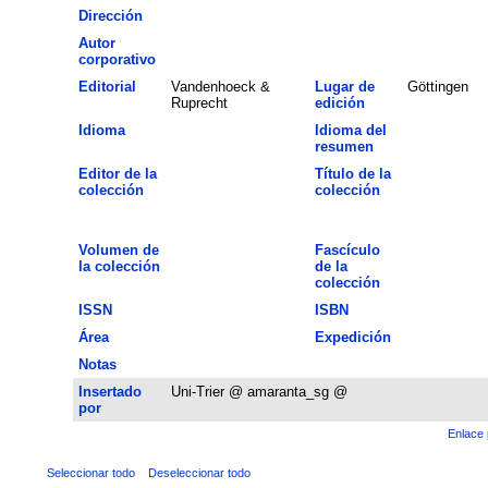
Dirección
Autor
corporativo
Editorial
Vandenhoeck &
Lugar de
Göttingen
Ruprecht
edición
Idioma
Idioma del
resumen
Editor de la
Título de la
colección
colección
Volumen de
Fascículo
la colección
de la
colección
ISSN
ISBN
Área
Expedición
Notas
Insertado
Uni-Trier @ amaranta_sg @
por
Enlace 
Seleccionar todo
Deseleccionar todo