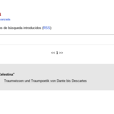
a
vanzada
ios de búsqueda introducidos (
RSS
):
<<
1
>>
elestina"
Traumwissen und Traumpoetik von Dante bis Descartes