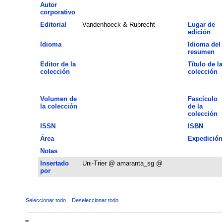
Autor
corporativo
Editorial
Vandenhoeck & Ruprecht
Lugar de
edición
Idioma
Idioma del
resumen
Editor de la
Título de l
colección
colección
Volumen de
Fascículo
la colección
de la
colección
ISSN
ISBN
Área
Expedició
Notas
Insertado
Uni-Trier @ amaranta_sg @
por
Seleccionar todo
Deseleccionar todo