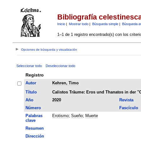
Bibliografía celestinesc
Inicio
|
Mostrar todo
|
Búsqueda simple
|
Búsqueda a
1–1 de 1 registro encontrado(s) con los criter
Opciones de búsqueda y visualización
Seleccionar todo
Deseleccionar todo
Registro
Autor
Kehren, Timo
Título
Calistos Träume: Eros und Thanatos in der "C
Año
2020
Revista
Número
Fascículo
Palabras
Erotismo
;
Sueño
;
Muerte
clave
Resumen
Dirección