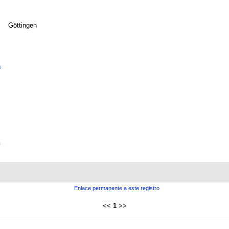
Göttingen
a
n
Enlace permanente a este registro
<<
1
>>