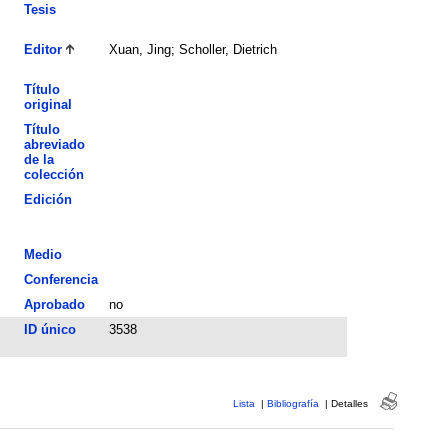
Tesis
Editor
Xuan, Jing; Scholler, Dietrich
Título
original
Título
abreviado
de la
colección
Edición
Medio
Conferencia
Aprobado
no
ID único
3538
Lista
|
Bibliografía
|
Detalles