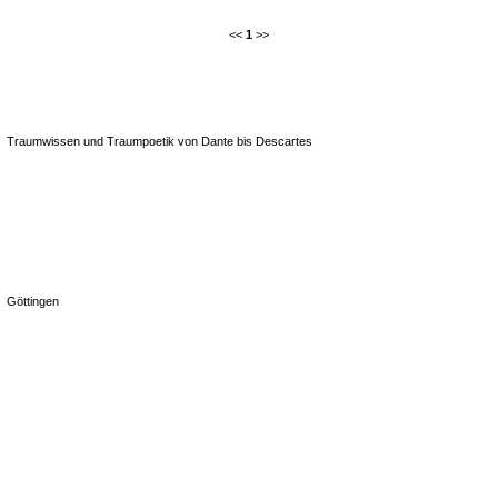
<<
1
>>
Traumwissen und Traumpoetik von Dante bis Descartes
Göttingen