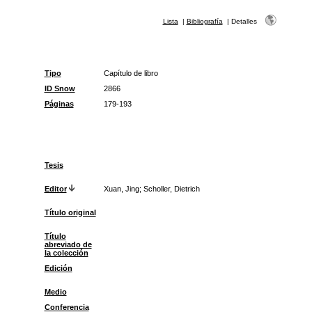
Lista
|
Bibliografía
|
Detalles
Tipo
Capítulo de libro
ID Snow
2866
Páginas
179-193
Tesis
Editor
Xuan, Jing; Scholler, Dietrich
Título original
Título
abreviado de
la colección
Edición
Medio
Conferencia