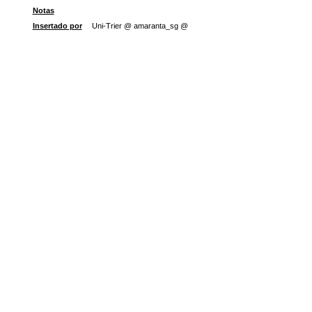
Notas
Insertado por
Uni-Trier @ amaranta_sg @