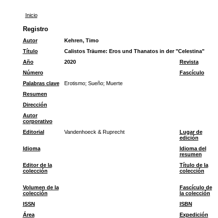
Inicio
Registro
Autor
Kehren, Timo
Título
Calistos Träume: Eros und Thanatos in der "Celestina"
Año
2020
Revista
Número
Fascículo
Palabras clave
Erotismo
;
Sueño
;
Muerte
Resumen
Dirección
Autor
corporativo
Editorial
Vandenhoeck & Ruprecht
Lugar de
edición
Idioma
Idioma del
resumen
Editor de la
Título de la
colección
colección
Volumen de la
Fascículo de
colección
la colección
ISSN
ISBN
Área
Expedición