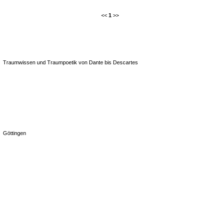
<<
1
>>
Traumwissen und Traumpoetik von Dante bis Descartes
Göttingen