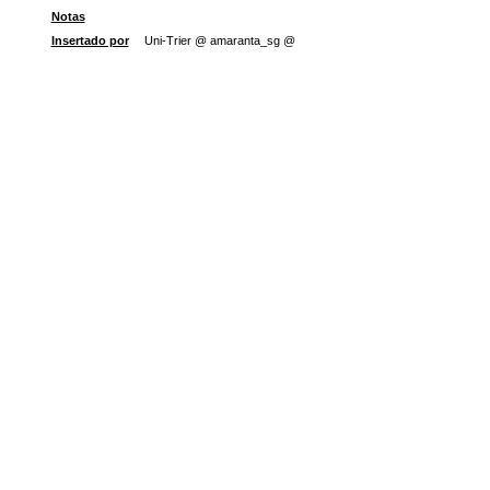
Notas
Insertado por
Uni-Trier @ amaranta_sg @