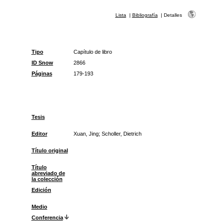
Lista
|
Bibliografía
|
Detalles
Tipo
Capítulo de libro
ID Snow
2866
Páginas
179-193
Tesis
Editor
Xuan, Jing; Scholler, Dietrich
Título original
Título
abreviado de
la colección
Edición
Medio
Conferencia