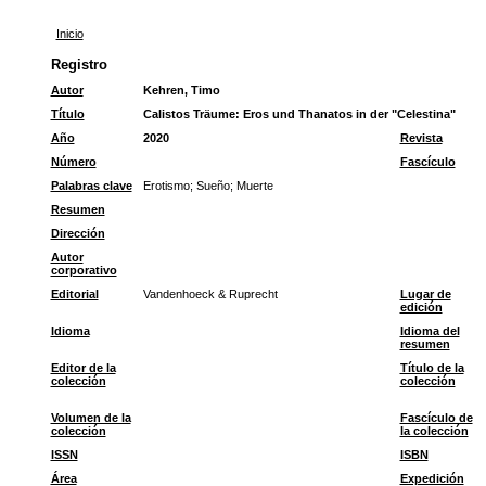
Inicio
Registro
Autor
Kehren, Timo
Título
Calistos Träume: Eros und Thanatos in der "Celestina"
Año
2020
Revista
Número
Fascículo
Palabras clave
Erotismo
;
Sueño
;
Muerte
Resumen
Dirección
Autor
corporativo
Editorial
Vandenhoeck & Ruprecht
Lugar de
edición
Idioma
Idioma del
resumen
Editor de la
Título de la
colección
colección
Volumen de la
Fascículo de
colección
la colección
ISSN
ISBN
Área
Expedición