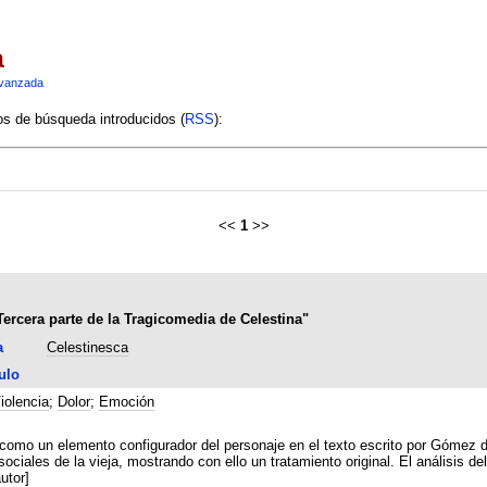
a
vanzada
ios de búsqueda introducidos (
RSS
):
<<
1
>>
"Tercera parte de la Tragicomedia de Celestina"
a
Celestinesca
ulo
iolencia
;
Dolor
;
Emoción
omo un elemento configurador del personaje en el texto escrito por Gómez de Toledo.
ociales de la vieja, mostrando con ello un tratamiento original. El análisis de
utor]