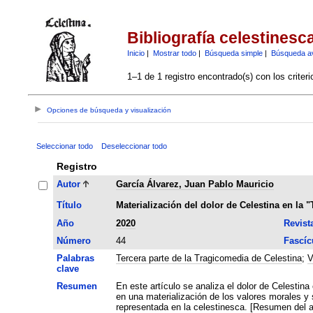
Bibliografía celestinesc
Inicio
|
Mostrar todo
|
Búsqueda simple
|
Búsqueda a
1–1 de 1 registro encontrado(s) con los criter
Opciones de búsqueda y visualización
Seleccionar todo
Deseleccionar todo
Registro
Autor
García Álvarez, Juan Pablo Mauricio
Título
Materialización del dolor de Celestina en la 
Año
2020
Revist
Número
44
Fascíc
Palabras
Tercera parte de la Tragicomedia de Celestina
;
V
clave
Resumen
En este artículo se analiza el dolor de Celestina c
en una materialización de los valores morales y s
representada en la celestinesca. [Resumen del a