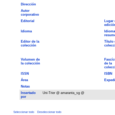
Dirección
Autor
corporativo
Editorial
Lugar 
edició
Idioma
Idioma
resum
Editor de la
Título 
colección
colecc
Volumen de
Fascíc
la colección
de la
colecc
ISSN
ISBN
Área
Expedi
Notas
Insertado
Uni-Trier @ amaranta_sg @
por
Seleccionar todo
Deseleccionar todo