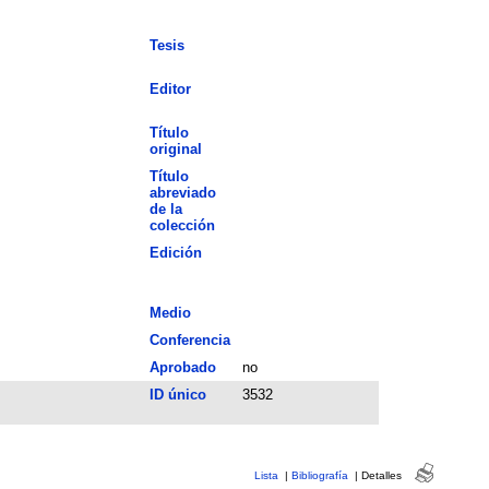
Tesis
Editor
Título
original
Título
abreviado
de la
colección
Edición
Medio
Conferencia
Aprobado
no
ID único
3532
Lista
|
Bibliografía
|
Detalles