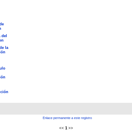
de
n
 del
en
de la
ión
ulo
ión
ción
Enlace permanente a este registro
<<
1
>>