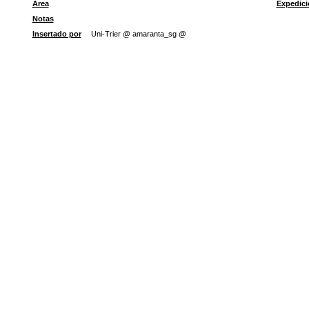
Área
Expedici
Notas
Insertado por
Uni-Trier @ amaranta_sg @