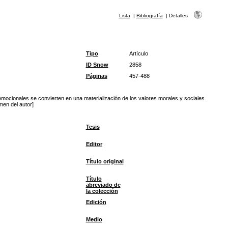
Lista
|
Bibliografía
|
Detalles
Tipo
Artículo
ID Snow
2858
Páginas
457-488
 emocionales se convierten en una materialización de los valores morales y sociales
men del autor]
Tesis
Editor
Título original
Título
abreviado de
la colección
Edición
Medio