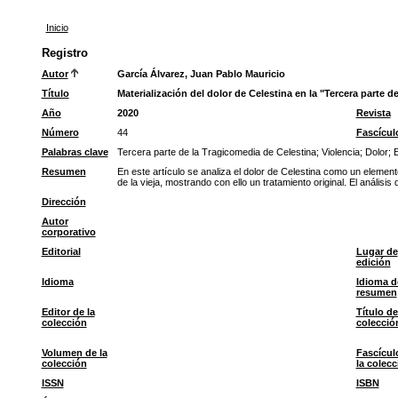
Inicio
Registro
Autor
García Álvarez, Juan Pablo Mauricio
Título
Materialización del dolor de Celestina en la "Tercera parte d
Año
2020
Revista
Número
44
Fascícul
Palabras clave
Tercera parte de la Tragicomedia de Celestina
;
Violencia
;
Dolor
;
Resumen
En este artículo se analiza el dolor de Celestina como un elemen
de la vieja, mostrando con ello un tratamiento original. El anális
Dirección
Autor
corporativo
Editorial
Lugar de
edición
Idioma
Idioma d
resumen
Editor de la
Título de
colección
colecció
Volumen de la
Fascícul
colección
la colecc
ISSN
ISBN