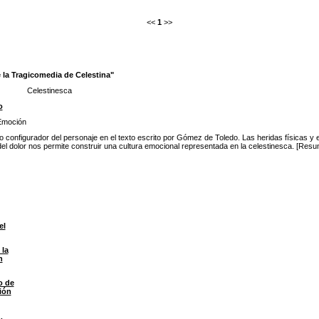
<<
1
>>
e la Tragicomedia de Celestina"
Celestinesca
o
Emoción
to configurador del personaje en el texto escrito por Gómez de Toledo. Las heridas físicas y
is del dolor nos permite construir una cultura emocional representada en la celestinesca. [Resu
el
 la
n
o de
ión