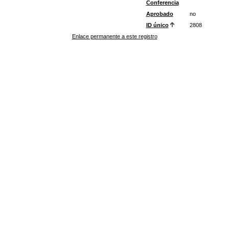
Conferencia
Aprobado
no
ID único
2808
Enlace permanente a este registro