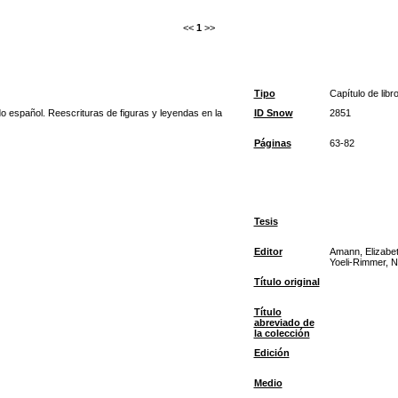
<<
1
>>
Tipo
Capítulo de libr
do español. Reescrituras de figuras y leyendas en la
ID Snow
2851
Páginas
63-82
Tesis
Editor
Amann, Elizabet
Yoeli-Rimmer, N
Título original
Título
abreviado de
la colección
Edición
Medio