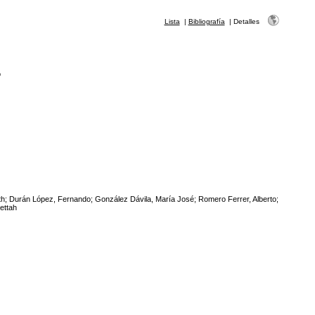
Lista
|
Bibliografía
|
Detalles
o
h; Durán López, Fernando; González Dávila, María José; Romero Ferrer, Alberto;
ettah