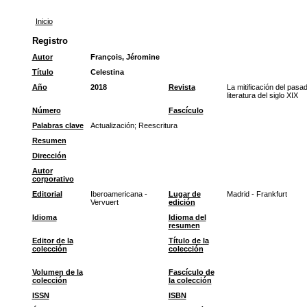
Inicio
Registro
Autor
François, Jéromine
Título
Celestina
Año
2018
Revista
La mitificación del pasa
literatura del siglo XIX
Número
Fascículo
Palabras clave
Actualización
;
Reescritura
Resumen
Dirección
Autor
corporativo
Editorial
Iberoamericana -
Lugar de
Madrid - Frankfurt
Vervuert
edición
Idioma
Idioma del
resumen
Editor de la
Título de la
colección
colección
Volumen de la
Fascículo de
colección
la colección
ISSN
ISBN