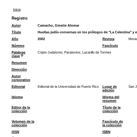
Inicio
Registro
Autor
Camacho, Ginette Alomar
Título
Huellas judío-conversas en los prólogos de "La Celestina" y e
Año
2002
Revista
Morad
Número
Fascículo
Palabras
Cripto-Judaísmo
;
Paratextos
;
Lazarillo de Tormes
clave
Resumen
Dirección
Autor
corporativo
Editorial
Editorial de la Universidad de Puerto Rico
Lugar de
San 
edición
Idioma
Idioma del
resumen
Editor de la
Título de la
colección
colección
Volumen de la
Fascículo de
colección
la colección
ISSN
ISBN