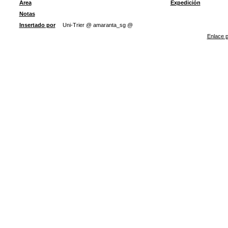
Área
Expedición
Notas
Insertado por
Uni-Trier @ amaranta_sg @
Enlace p