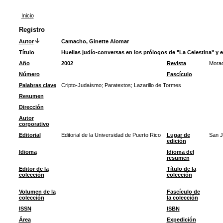
Inicio
Registro
Autor
Camacho, Ginette Alomar
Título
Huellas judío-conversas en los prólogos de "La Celestina" y e
Año
2002
Revista
Morad
Número
Fascículo
Palabras clave
Cripto-Judaísmo
;
Paratextos
;
Lazarillo de Tormes
Resumen
Dirección
Autor
corporativo
Editorial
Editorial de la Universidad de Puerto Rico
Lugar de
San 
edición
Idioma
Idioma del
resumen
Editor de la
Título de la
colección
colección
Volumen de la
Fascículo de
colección
la colección
ISSN
ISBN
Área
Expedición