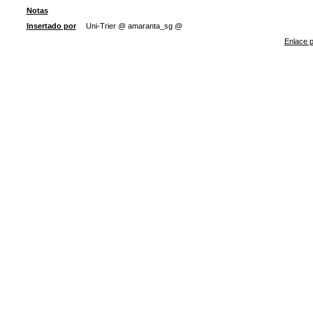
Notas
Insertado por
Uni-Trier @ amaranta_sg @
Enlace p