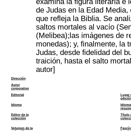
examina la figura literaria e 
de Judas en la Edad Media, c
que refleja la Biblia. Se anal
saltos mortales al vacío (Se
(Melibea);las imágenes de rep
monedas); y, finalmente, la 
Judas, desde fidelidad del bu
traición, hasta el salto mor
autor]
Dirección
Autor
corporativo
Editorial
Lugar 
edició
Idioma
Idioma
resum
Editor de la
Título 
colección
colecc
Volumen de la
Fascíc