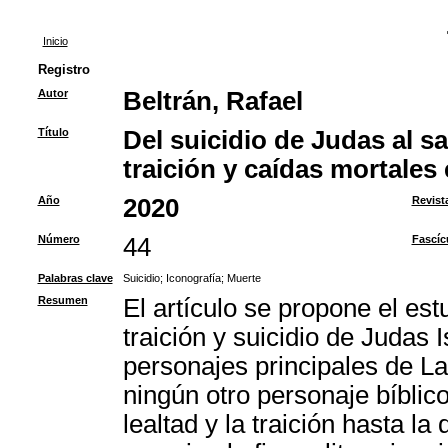
Inicio
Registro
Autor
Beltrán, Rafael
Título
Del suicidio de Judas al s
traición y caídas mortales
Año
2020
Revist
Número
44
Fascíc
Palabras clave
Suicidio
;
Iconografía
;
Muerte
Resumen
El artículo se propone el est
traición y suicidio de Judas 
personajes principales de L
ningún otro personaje bíblico
lealtad y la traición hasta l