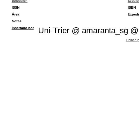
colección
la col
ISSN
ISBN
Área
Expedi
Notas
Insertado por
Uni-Trier @ amaranta_sg @
Enlace p