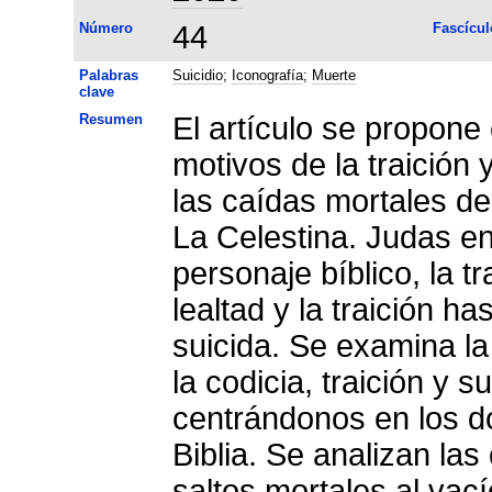
Número
44
Fascícul
Palabras
Suicidio
;
Iconografía
;
Muerte
clave
Resumen
El artículo se propone 
motivos de la traición 
las caídas mortales de
La Celestina. Judas e
personaje bíblico, la t
lealtad y la traición h
suicida. Se examina la 
la codicia, traición y 
centrándonos en los dos
Biblia. Se analizan las
saltos mortales al vacío (Sempronio y Pármeno) y el