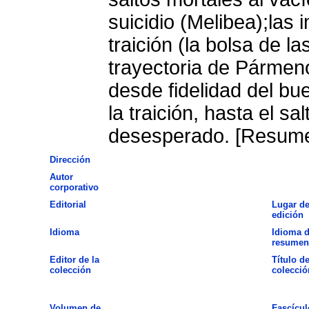
suicidio (Melibea);las imágenes de representación de la
traición (la bolsa de l
trayectoria de Pármen
desde fidelidad del bu
la traición, hasta el sa
desesperado. [Resumen
Dirección
Autor
corporativo
Editorial
Lugar d
edición
Idioma
Idioma d
resumen
Editor de la
Título de
colección
colecció
Volumen de
Fascícul