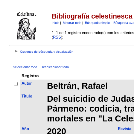
Bibliografía celestinesca
Inicio
|
Mostrar todo
|
Búsqueda simple
|
Búsqueda av
1–1 de 1 registro encontrado(s) con los criteri
(
RSS
):
Opciones de búsqueda y visualización
Seleccionar todo
Deseleccionar todo
Registro
Autor
Beltrán, Rafael
Título
Del suicidio de Judas
Pármeno: codicia, tra
mortales en "La Cele
Año
2020
Revista