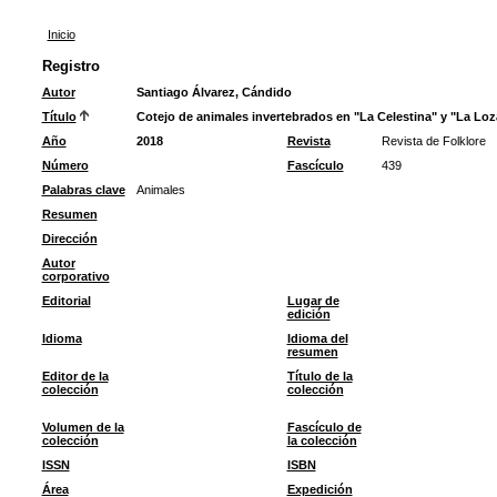
Inicio
Registro
Autor
Santiago Álvarez, Cándido
Título
Cotejo de animales invertebrados en "La Celestina" y "La Lo
Año
2018
Revista
Revista de Folklore
Número
Fascículo
439
Palabras clave
Animales
Resumen
Dirección
Autor
corporativo
Editorial
Lugar de
edición
Idioma
Idioma del
resumen
Editor de la
Título de la
colección
colección
Volumen de la
Fascículo de
colección
la colección
ISSN
ISBN
Área
Expedición