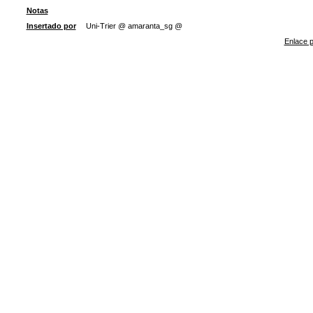
Notas
Insertado por
Uni-Trier @ amaranta_sg @
Enlace p