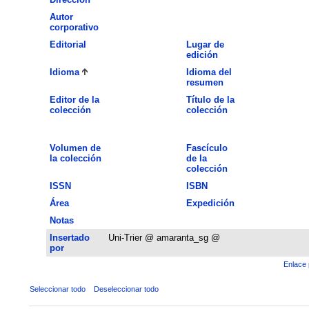
Autor
corporativo
Editorial
Lugar de
edición
Idioma
Idioma del
resumen
Editor de la
Título de la
colección
colección
Volumen de
Fascículo
la colección
de la
colección
ISSN
ISBN
Área
Expedición
Notas
Insertado
Uni-Trier @ amaranta_sg @
por
Enlace 
Seleccionar todo
Deseleccionar todo