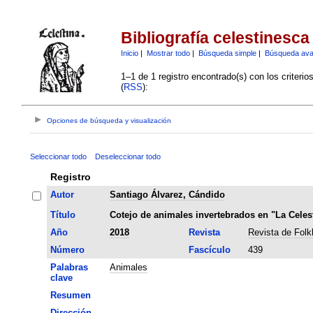
Bibliografía celestinesca
Inicio
|
Mostrar todo
|
Búsqueda simple
|
Búsqueda av
1–1 de 1 registro encontrado(s) con los criteri
(
RSS
):
Opciones de búsqueda y visualización
Seleccionar todo
Deseleccionar todo
Registro
Autor
Santiago Álvarez, Cándido
Título
Cotejo de animales invertebrados en "La Celes
Año
2018
Revista
Revista de Folk
Número
Fascículo
439
Palabras
Animales
clave
Resumen
Dirección