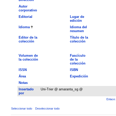
Autor
corporativo
Editorial
Lugar de
edición
Idioma
Idioma del
resumen
Editor de la
Título de la
colección
colección
Volumen de
Fascículo
la colección
de la
colección
ISSN
ISBN
Área
Expedición
Notas
Insertado
Uni-Trier @ amaranta_sg @
por
Enlace 
Seleccionar todo
Deseleccionar todo