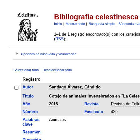
Bibliografía celestinesca
Inicio
|
Mostrar todo
|
Búsqueda simple
|
Búsqueda av
1–1 de 1 registro encontrado(s) con los criteri
(
RSS
):
Opciones de búsqueda y visualización
Seleccionar todo
Deseleccionar todo
Registro
Autor
Santiago Álvarez, Cándido
Título
Cotejo de animales invertebrados en "La Celes
Año
2018
Revista
Revista de Folk
Número
Fascículo
439
Palabras
Animales
clave
Resumen
Dirección