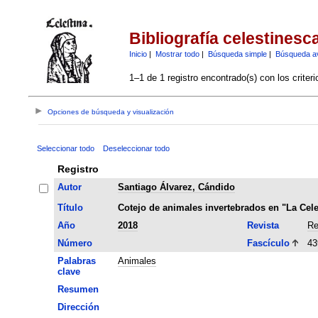
Bibliografía celestinesc
Inicio
|
Mostrar todo
|
Búsqueda simple
|
Búsqueda a
1–1 de 1 registro encontrado(s) con los criter
Opciones de búsqueda y visualización
Seleccionar todo
Deseleccionar todo
Registro
Autor
Santiago Álvarez, Cándido
Título
Cotejo de animales invertebrados en "La Cel
Año
2018
Revista
Re
Número
Fascículo
43
Palabras
Animales
clave
Resumen
Dirección