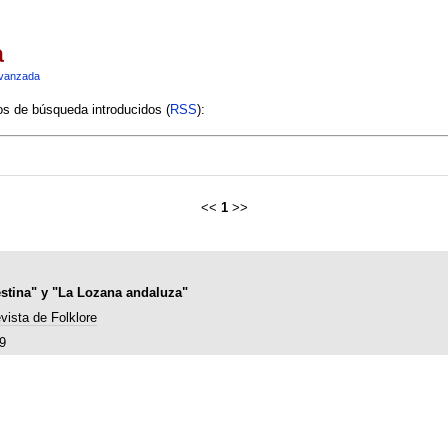
a
vanzada
ios de búsqueda introducidos (
RSS
):
<<
1
>>
estina" y "La Lozana andaluza"
vista de Folklore
9