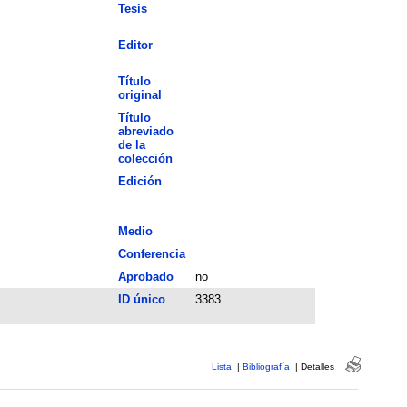
Tesis
Editor
Título
original
Título
abreviado
de la
colección
Edición
Medio
Conferencia
Aprobado
no
ID único
3383
Lista
|
Bibliografía
|
Detalles