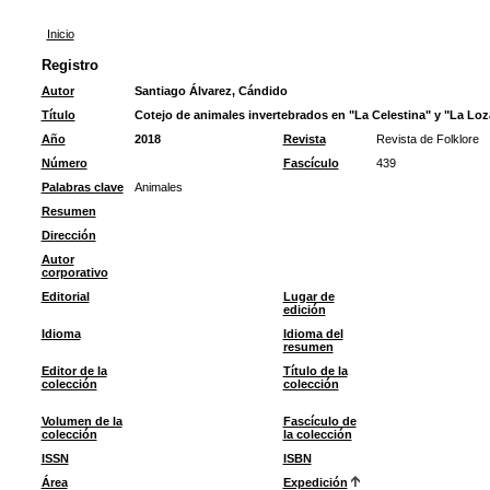
Inicio
Registro
Autor
Santiago Álvarez, Cándido
Título
Cotejo de animales invertebrados en "La Celestina" y "La Lo
Año
2018
Revista
Revista de Folklore
Número
Fascículo
439
Palabras clave
Animales
Resumen
Dirección
Autor
corporativo
Editorial
Lugar de
edición
Idioma
Idioma del
resumen
Editor de la
Título de la
colección
colección
Volumen de la
Fascículo de
colección
la colección
ISSN
ISBN
Área
Expedición