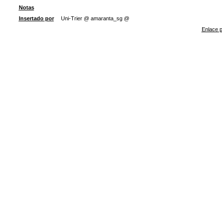
Notas
Insertado por
Uni-Trier @ amaranta_sg @
Enlace p