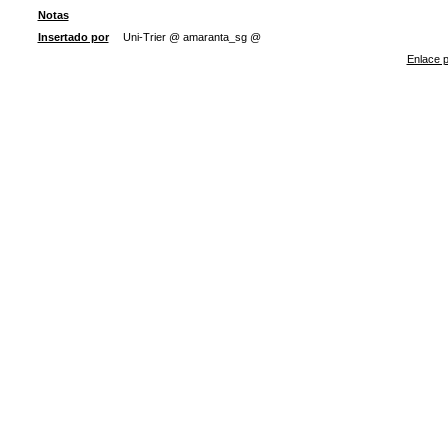
Notas
Insertado por
Uni-Trier @ amaranta_sg @
Enlace p