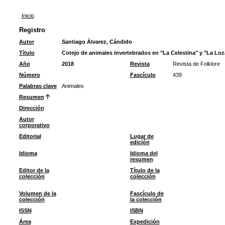
Inicio
Registro
Autor
Santiago Álvarez, Cándido
Título
Cotejo de animales invertebrados en "La Celestina" y "La Lo
Año
2018
Revista
Revista de Folklore
Número
Fascículo
439
Palabras clave
Animales
Resumen
Dirección
Autor
corporativo
Editorial
Lugar de
edición
Idioma
Idioma del
resumen
Editor de la
Título de la
colección
colección
Volumen de la
Fascículo de
colección
la colección
ISSN
ISBN
Área
Expedición